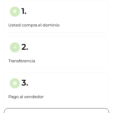
1.
shopping_cart
Usted compra el dominio
2.
arrow_forward
Transferencia
3.
paid
Pago al vendedor