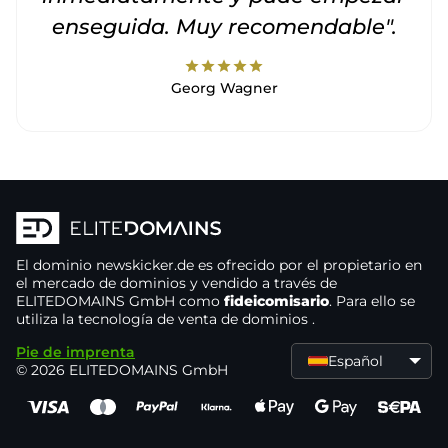
enseguida. Muy recomendable".
star
star
star
star
star
Georg Wagner
El dominio
newskicker.de
es ofrecido por el propietario
en
el mercado de dominios
y vendido a través de
ELITEDOMAINS GmbH como
fideicomisario
. Para ello se
utiliza la tecnología de venta de dominios
.
Pie de imprenta
Español
© 2026 ELITEDOMAINS GmbH