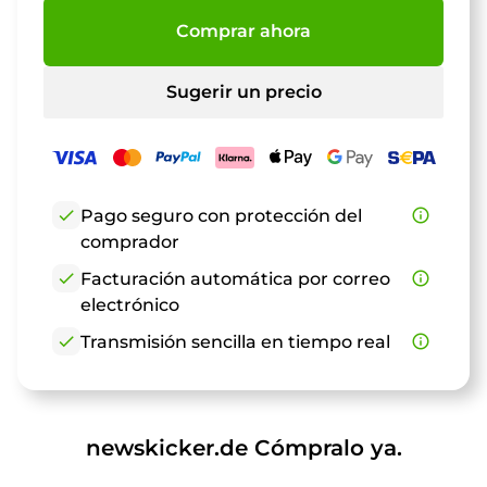
Comprar ahora
Sugerir un precio
check
Pago seguro con protección del
info_outline
comprador
check
Facturación automática por correo
info_outline
electrónico
check
Transmisión sencilla en tiempo real
info_outline
newskicker.de Cómpralo ya.